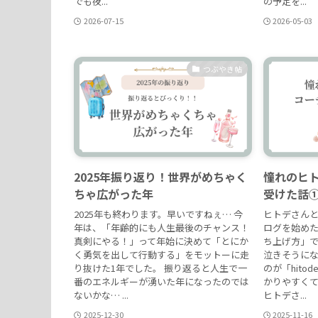
でも夜...
の予定を...
2026-07-15
2026-05-03
つぶやき帖
2025年振り返り！世界がめちゃく
憧れのヒ
ちゃ広がった年
受けた話
2025年も終わります。早いですねぇ… 今
ヒトデさんと
年は、「年齢的にも人生最後のチャンス！
ログを始めた私
真剣にやる！」って年始に決めて「とにか
ち上げ方」
く勇気を出して行動する」をモットーに走
泣きそうに
り抜けた1年でした。 振り返ると人生で一
のが「hitod
番のエネルギーが湧いた年になったのでは
かりやすく
ないかな… ...
ヒトデさ...
2025-12-30
2025-11-16