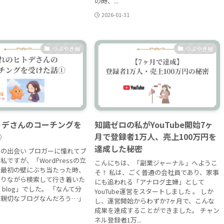
の時、...
2026-01-31
つぶやき帖
つぶやき帖
トデさんのコーチングを
知識ゼロの私がYouTube開始7ヶ
①
月で登録者1万人、売上100万円を
達成した秘密
の出会い ブロガーに憧れてブ
ですが、「WordPressの立
こんにちは、「副業ジャーナル」へようこ
で最初の壁にぶち当たった時、
そ！ 私は、ごく普通の会社員であり、家事
なりながら検索して行き着いた
にも追われる「アナログ主婦」として
e blog」でした。 「なんて分
YouTube運営をスタートしました 。 しか
て親切なブログなんだろう…」
し、運営開始からわずか7ヶ月で、こんな
成果を達成することができました。 チャン
ネル登録者1万...