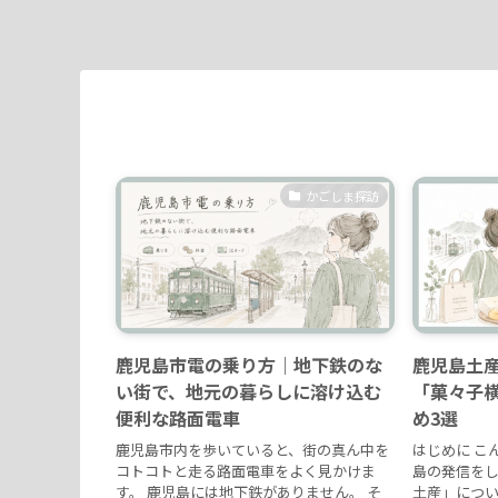
かごしま探訪
鹿児島市電の乗り方｜地下鉄のな
鹿児島土
い街で、地元の暮らしに溶け込む
「菓々子
便利な路面電車
め3選
鹿児島市内を歩いていると、街の真ん中を
はじめに こ
コトコトと走る路面電車をよく見かけま
島の発信をし
す。 鹿児島には地下鉄がありません。 そ
土産」につ