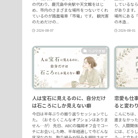
の代わり、鹿児島中央駅や天文館をはじ
しているな
め、市内のさまざまな場所をつないでくれ
があります。
ているのが路面電車「市電」です。 観光客
場所にある「
のためだけの...
の木造...
2026-08-07
2026-08-01
つぶやき帖
人は宝石に見えるのに、自分だけ
恋愛も仕
は石ころにしか見えない癖
ると変わ
今日は半年ぶりの振り返りセッションでし
こんにちは、
た。（おそらくこんなオプションはありま
進まなかっ
せん…が） 先日、ABCの福岡オフ会でコー
り、人間関係
チにお会いした時、半年経過して今どんな
には、どう
状況なのか、取り組みや悩みを相談させて
う…と立ち止