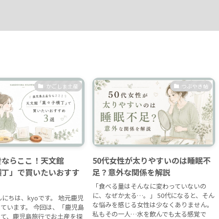
かごしま土産
つぶやき帖
産ならここ！天文館
50代女性が太りやすいのは睡眠不
横丁」で買いたいおすす
足？意外な関係を解説
「食べる量はそんなに変わっていないの
に、なぜか太る…。」 50代になると、そん
んにちは、kyoです。 地元鹿児
な悩みを感じる女性は少なくありません。
ています。 今回は、「鹿児島
私もその一人…水を飲んでも太る感覚で
いて、鹿児島旅行でお土産を探