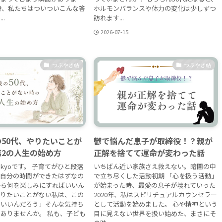
時、私たちはついついこんな答
ホルモンバランスや体力の変化は少しずつ
.
訪れます...
2026-07-15
つぶやき帖
つぶやき帖
50代、やりたいことが
鬱で悩んだ息子が取締役！？親が
2の人生の始め方
正解を捨てて運命が変わった話
kyoです。 子育てがひと段落
いちばん近い家族さえ救えない。暗闇の中
と自分の時間ができたはずなの
で立ち尽くした活動初期 「心を扱う活動」
から何を楽しみにすればいいん
が始まった時、最愛の息子が壊れていった
やりたいことがない私は、この
2020年、私はスピリチュアルカウンセラー
らいいんだろう」そんな気持ち
として活動を始めました。 心や精神という
ありませんか。 私も、子ども
目に見えない世界を扱い始めた、まさにそ