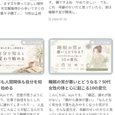
す。 嫌ですよね…やめてほしい… でも、
ら、まず立ち寄ってほしい場所
これ…年齢のせいだと思っていたら、実は
 天文館電停から歩いてすぐの
睡眠不足が関係し...
菓々子横丁」。 70年以上前
2026-07-20
つぶやき帖
つぶやき帖
事も人間関係も自分を知
睡眠の質が悪いとどうなる？50代
り始める
女性の体と心に起こる10の変化
kyoです。 恋愛が思うように
こんにちは、kyoです。 「最近、疲れが抜
たり、仕事で自信をなくした
けない」「朝から身体が重い」「なんとな
に疲れてしまったり…。 人生
く気分まで落ち込みやすくなった気がす
してこんなことが起こるんだろ
る」 そんな変化を、年齢のせいだからと思
まってしまう瞬間がありま
っていませんか？ もちろん50代になると、