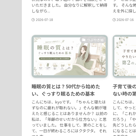
いただきました。 自分なりに解釈して納得
す。 そんな
しながら...
えを外に探し..
2026-07-18
2026-07-16
つぶやき帖
睡眠の質とは？50代から始めた
子育て後の
い、ぐっすり眠るための基本
ない時の第
こんにちは、kyoです。 「ちゃんと寝たは
こんにちは、
ずなのに疲れが取れない。」そんな朝が増
して、やっ
えたと感じることはありませんか？ 以前の
に、「これ
私は、「年齢のせいだから仕方ない」と思
だろう」「
っていました。 仕事をして、家のことをし
先どうした
て、一日が終わるころにはクタクタ。 それ
になることは