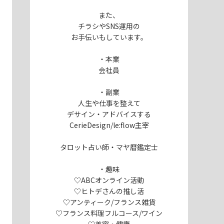
また、
チラシやSNS運用の
お手伝いもしています。
・本業
会社員
・副業
人生や仕事を整えて
デサイン・アドバイスする
CerieDesign/le:flow主宰
タロット占い師・マヤ暦鑑定士
・趣味
♡ABCオンライン活動
♡ヒトデさんの推し活
♡アンティーク/フランス雑貨
♡フランス料理フルコース/ワイン
♡美容・健康